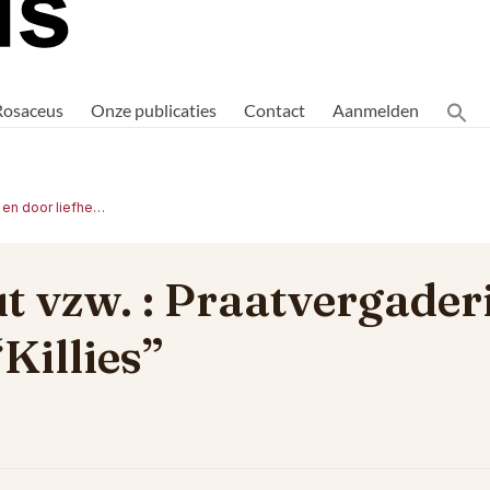
Rosaceus
Onze publicaties
Contact
Aanmelden
Betta Buggenhout vzw. : Praatvergadering voor en door liefhebbers van “Killies”
 vzw. : Praatvergader
Killies”