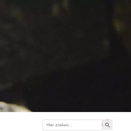
Zoekknop
Zoek
naar: