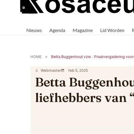
Rosaceus
Rosaceus:
Waar
Nieuws
Agenda
Magazine
Lid Worden
passie
voor
aquaria
samenkomt.
HOME
Webmaster
feb 5, 2025
Betta Buggenhout
liefhebbers van “