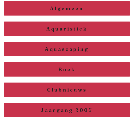
Algemeen
Aquaristiek
Aquascaping
Boek
Clubnieuws
Jaargang 2005