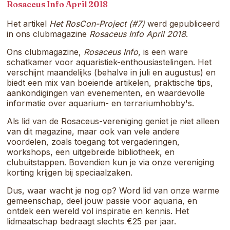
samenkomt.
Rosaceus Info April 2018
Het artikel
Het RosCon-Project (#7)
werd gepubliceerd
in ons clubmagazine
Rosaceus Info April 2018
.
Ons clubmagazine,
Rosaceus Info
, is een ware
schatkamer voor aquaristiek-enthousiastelingen. Het
verschijnt maandelijks (behalve in juli en augustus) en
biedt een mix van boeiende artikelen, praktische tips,
aankondigingen van evenementen, en waardevolle
informatie over aquarium- en terrariumhobby's.
Als lid van de Rosaceus-vereniging geniet je niet alleen
van dit magazine, maar ook van vele andere
voordelen, zoals toegang tot vergaderingen,
workshops, een uitgebreide bibliotheek, en
clubuitstappen. Bovendien kun je via onze vereniging
korting krijgen bij speciaalzaken.
Dus, waar wacht je nog op? Word lid van onze warme
gemeenschap, deel jouw passie voor aquaria, en
ontdek een wereld vol inspiratie en kennis. Het
lidmaatschap bedraagt slechts €25 per jaar.