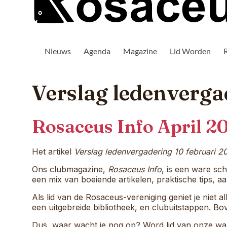
Rosaceus
Rosaceus:
Waar
Nieuws
Agenda
Magazine
Lid Worden
passie
voor
aquaria
samenkomt.
Verslag ledenverga
Rosaceus Info April 2
Het artikel
Verslag ledenvergadering 10 februari 2
Ons clubmagazine,
Rosaceus Info
, is een ware sch
een mix van boeiende artikelen, praktische tips,
Als lid van de Rosaceus-vereniging geniet je niet
een uitgebreide bibliotheek, en clubuitstappen. Bov
Dus, waar wacht je nog op? Word lid van onze war