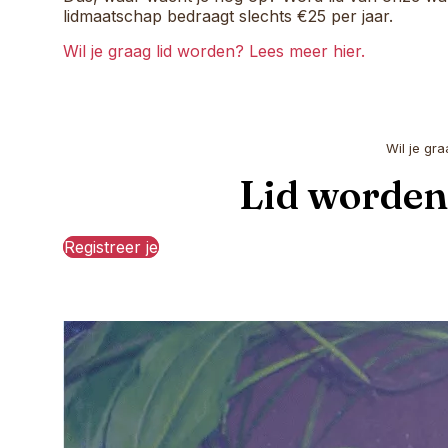
lidmaatschap bedraagt slechts €25 per jaar.
Wil je graag lid worden? Lees meer hier.
Wil je gr
Lid worden 
Registreer je