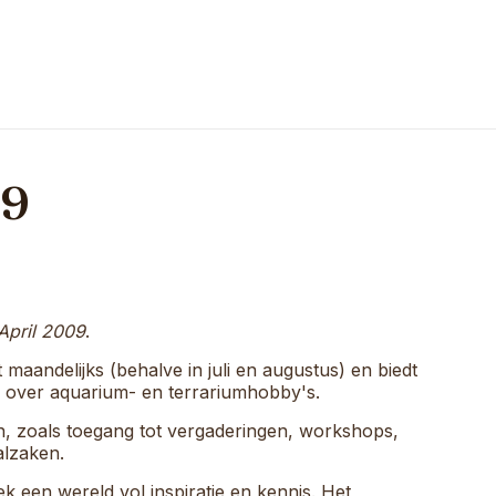
09
April 2009
.
 maandelijks (behalve in juli en augustus) en biedt
e over aquarium- en terrariumhobby's.
en, zoals toegang tot vergaderingen, workshops,
alzaken.
een wereld vol inspiratie en kennis. Het