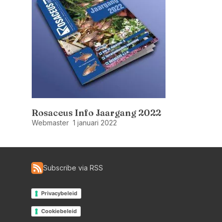
Rosaceus Info Jaargang 2022
Webmaster
1 januari 2022
Subscribe via RSS
Privacybeleid
Cookiebeleid