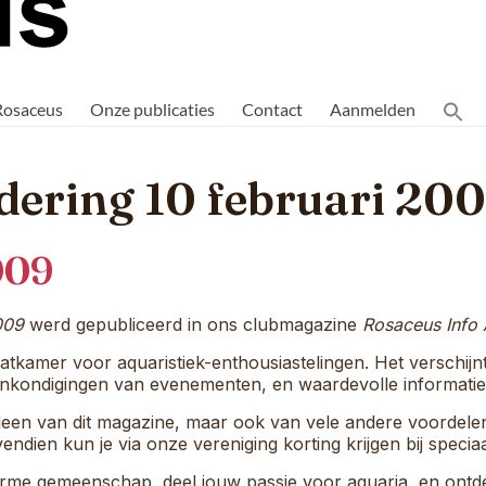
Rosaceus
Onze publicaties
Contact
Aanmelden
dering 10 februari 20
009
009
werd gepubliceerd in ons clubmagazine
Rosaceus Info 
atkamer voor aquaristiek-enthousiastelingen. Het verschijnt
 aankondigingen van evenementen, en waardevolle informati
 alleen van dit magazine, maar ook van vele andere voordel
endien kun je via onze vereniging korting krijgen bij specia
me gemeenschap, deel jouw passie voor aquaria, en ontdek 