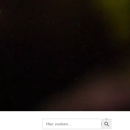
Zoekknop
Zoek
naar: