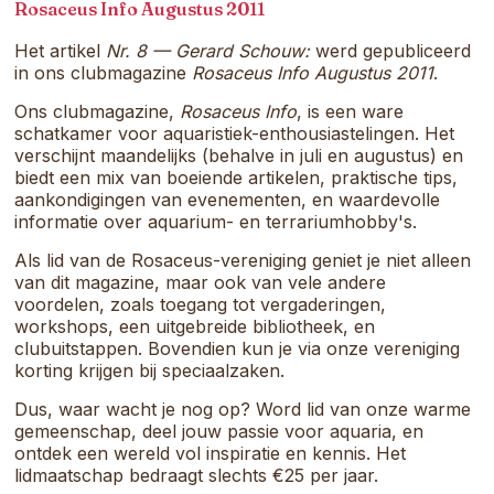
samenkomt.
Rosaceus Info Augustus 2011
Het artikel
Nr. 8 — Gerard Schouw:
werd gepubliceerd
in ons clubmagazine
Rosaceus Info Augustus 2011
.
Ons clubmagazine,
Rosaceus Info
, is een ware
schatkamer voor aquaristiek-enthousiastelingen. Het
verschijnt maandelijks (behalve in juli en augustus) en
biedt een mix van boeiende artikelen, praktische tips,
aankondigingen van evenementen, en waardevolle
informatie over aquarium- en terrariumhobby's.
Als lid van de Rosaceus-vereniging geniet je niet alleen
van dit magazine, maar ook van vele andere
voordelen, zoals toegang tot vergaderingen,
workshops, een uitgebreide bibliotheek, en
clubuitstappen. Bovendien kun je via onze vereniging
korting krijgen bij speciaalzaken.
Dus, waar wacht je nog op? Word lid van onze warme
gemeenschap, deel jouw passie voor aquaria, en
ontdek een wereld vol inspiratie en kennis. Het
lidmaatschap bedraagt slechts €25 per jaar.