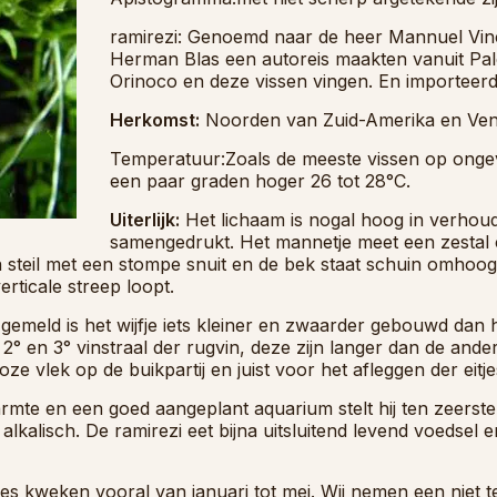
ramirezi: Genoemd naar de heer Mannuel Vin
Herman Blas een autoreis maakten vanuit Pa
Orinoco en deze vissen vingen. En importeer
Herkomst:
Noorden van Zuid-Amerika en Ve
Temperatuur:Zoals de meeste vissen op onge
een paar graden hoger 26 tot 28°C.
Uiterlijk:
Het lichaam is nogal hoog in verhoudin
samengedrukt. Het mannetje meet een zestal ce
en steil met een stompe snuit en de bek staat schuin omhoog,
ticale streep loopt.
gemeld is het wijfje iets kleiner en zwaarder gebouwd dan 
° en 3° vinstraal der rugvin, deze zijn langer dan de and
 roze vlek op de buikpartij en juist voor het afleggen der eit
mte en een goed aangeplant aquarium stelt hij ten zeerste 
alkalisch. De ramirezi eet bijna uitsluitend levend voedsel en
s kweken vooral van januari tot mei. Wij nemen een niet te