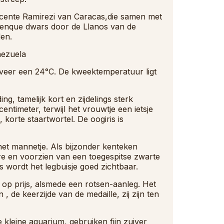
cente Ramirezi van Caracas,die samen met
lenque dwars door de Llanos van de
den.
nezuela
veer een 24°C. De kweektemperatuur ligt
g, tamelijk kort en zijdelings sterk
ntimeter, terwijl het vrouwtje een ietsje
 korte staartwortel. De oogiris is
het mannetje. Als bijzonder kenteken
ere en voorzien van een toegespitse zwarte
jes wordt het legbuisje goed zichtbaar.
op prijs, alsmede een rotsen-aanleg. Het
 , de keerzijde van de medaille, zij zijn ten
 kleine aquarium, gebruiken fijn zuiver