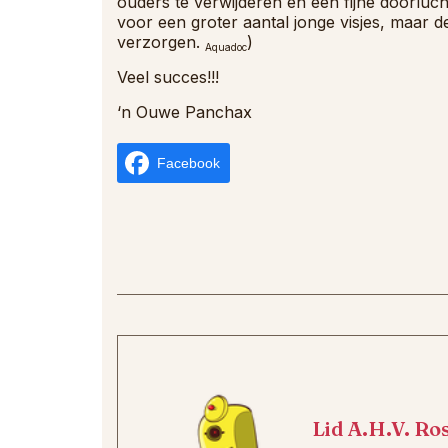
ouders te verwijderen en een fijne doorluch
voor een groter aantal jonge visjes, maar d
verzorgen.
)
Aquadoc
Veel succes!!!
‘n Ouwe Panchax
Facebook
Lid A.H.V. Ro