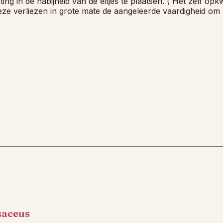
ting in de nabijheid van de eitjes te plaatsen. ( Het zelf o
eze verliezen in grote mate de aangeleerde vaardigheid om 
saceus