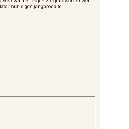
pkweken van de jongen zorgt misschien wel
later hun eigen jongbroed te