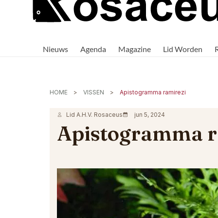
Rosaceus
Rosaceus:
Waar
Nieuws
Agenda
Magazine
Lid Worden
passie
voor
aquaria
samenkomt.
HOME
VISSEN
Apistogramma ramirezi
Lid A.H.V. Rosaceus
jun 5, 2024
Apistogramma r