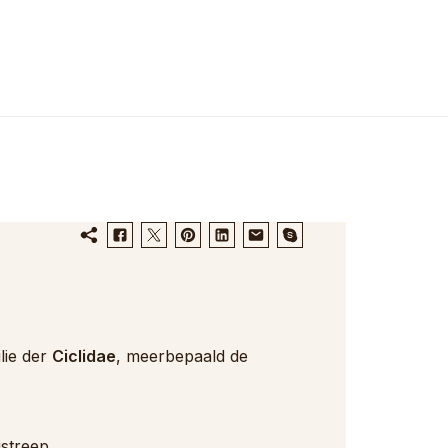
lie der
Ciclidae
, meerbepaald de
streep.