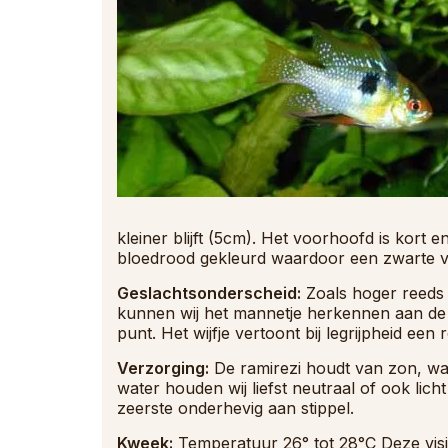
kleiner blijft (5cm). Het voorhoofd is kort 
bloedrood gekleurd waardoor een zwarte ver
Geslachtsonderscheid:
Zoals hoger reeds 
kunnen wij het mannetje herkennen aan de 2
punt. Het wijfje vertoont bij legrijpheid een
Verzorging:
De ramirezi houdt van zon, war
water houden wij liefst neutraal of ook licht 
zeerste onderhevig aan stippel.
Kweek:
Temperatuur 26° tot 28°C Deze visje