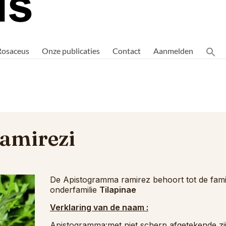
Rosaceus
Onze publicaties
Contact
Aanmelden
amirezi
De Apistogramma ramirez behoort tot de fami
onderfamilie
Tilapinae
Verklaring van de naam :
Apistogramma:met niet scherp afgetekende zij