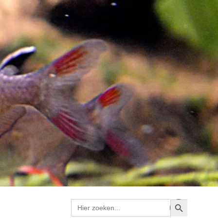
Zoekknop
Zoek
naar: