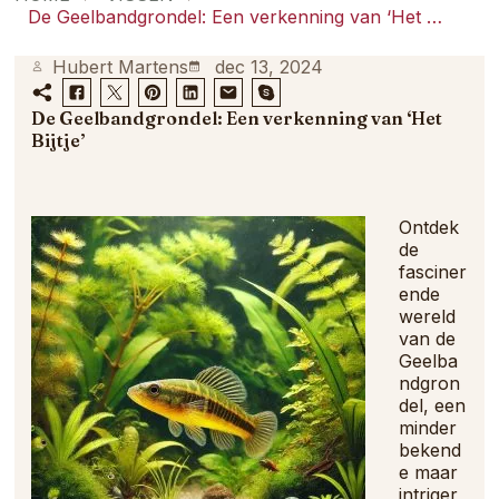
samenkomt.
De Geelbandgrondel: Een verkenning van ‘Het Bijtje’
Hubert Martens
dec 13, 2024
De Geelbandgrondel: Een verkenning van ‘Het
Bijtje’
Ontdek
de
fasciner
ende
wereld
van de
Geelba
ndgron
del, een
minder
bekend
e maar
intriger