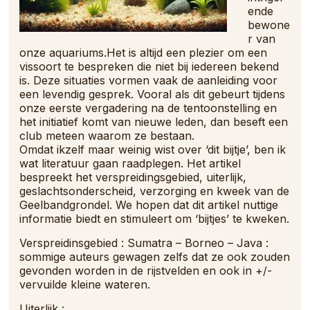
ende
bewone
r van
onze aquariums.Het is altijd een plezier om een
vissoort te bespreken die niet bij iedereen bekend
is. Deze situaties vormen vaak de aanleiding voor
een levendig gesprek. Vooral als dit gebeurt tijdens
onze eerste vergadering na de tentoonstelling en
het initiatief komt van nieuwe leden, dan beseft een
club meteen waarom ze bestaan.
Omdat ikzelf maar weinig wist over ‘dit bijtje’, ben ik
wat literatuur gaan raadplegen. Het artikel
bespreekt het verspreidingsgebied, uiterlijk,
geslachtsonderscheid, verzorging en kweek van de
Geelbandgrondel. We hopen dat dit artikel nuttige
informatie biedt en stimuleert om ‘bijtjes’ te kweken.
Verspreidinsgebied :
Sumatra – Borneo – Java :
sommige auteurs gewagen zelfs dat ze ook zouden
gevonden worden in de rijstvelden en ook in +/-
vervuilde kleine wateren.
Uiterlijk :