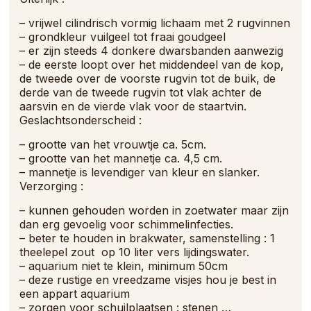
–
vrijwel cilindrisch vormig lichaam met 2 rugvinnen
– grondkleur vuilgeel tot fraai goudgeel
– er zijn steeds 4 donkere dwarsbanden aanwezig
– de eerste loopt over het middendeel van de kop,
de tweede over de voorste rugvin tot de buik, de
derde van de tweede rugvin tot vlak achter de
aarsvin en de vierde vlak voor de staartvin.
Geslachtsonderscheid :
– grootte van het vrouwtje ca. 5cm.
– grootte van het mannetje ca. 4,5 cm.
– mannetje is levendiger van kleur en slanker.
Verzorging :
– kunnen gehouden worden in zoetwater maar zijn
dan erg gevoelig voor schimmelinfecties.
– beter te houden in brakwater, samenstelling : 1
theelepel zout op 10 liter vers lijdingswater.
– aquarium niet te klein, minimum 50cm
– deze rustige en vreedzame visjes hou je best in
een appart aquarium
– zorgen voor schuilplaatsen : stenen …