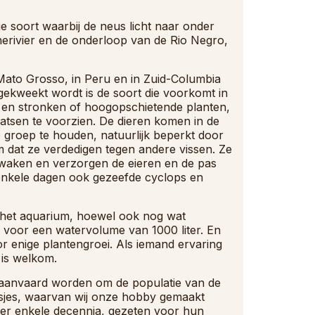
e soort waarbij de neus licht naar onder
erivier en de onderloop van de Rio Negro,
 Mato Grosso, in Peru en in Zuid-Columbia
gekweekt wordt is de soort die voorkomt in
s en stronken of hoogopschietende planten,
aatsen te voorzien. De dieren komen in de
 groep te houden, natuurlijk beperkt door
m dat ze verdedigen tegen andere vissen. Ze
ewaken en verzorgen de eieren en de pas
enkele dagen ook gezeefde cyclops en
n het aquarium, hoewel ook nog wat
voor een watervolume van 1000 liter. En
r enige plantengroei. Als iemand ervaring
 is welkom.
k aanvaard worden om de populatie van de
isjes, waarvan wij onze hobby gemaakt
ver enkele decennia, gezeten voor hun