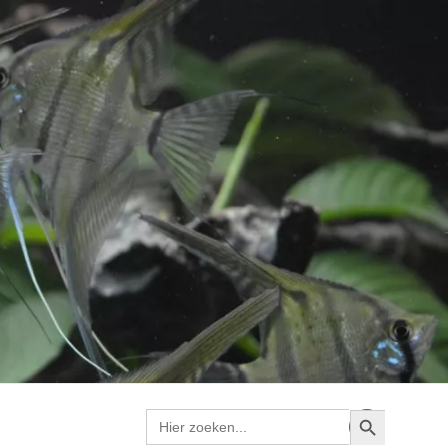
Zoekknop
Zoek
naar: