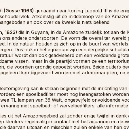
di
(Gosse 1963)
genaamd naar koning Leopold III is de enig
e schoudervlek. Afkomstig uit de middenloop van de Amazon
 aangeboden en ook over de kweek is niets bekend.
n, 1823)
die in Guyana, in de Amazone zuidelijk tot aan de
 ons andere ondersoorten. De vorm die overal ter wereld 
d. In de natuur houden zij zich op in de buurt van wortel
rgen. Dus ook in het aquarium zijn een dergelijke schuilpl
teratuur wordt dan ook geadviseerd om een voldoende grote
dzame vissen, maar in de paartijd vormen ze een territoriu
en, die voordien grondig gepoetst worden. Beide ouders b
opgeteerd kan bijgevoerd worden met artemianaupliën, na 
leefomgeving kan ik stilaan beginnen met de inrichting va
rden: een spoelbedfilter moet nog ineengestoken worden 
t twee TL lampen van 36 Watt, ongetwijfeld onvoldoende voo
ervaring met spoelbed- of wervelbedfilters, alle informatie
es uit het Amazonegebied zal zonder enige twijfel in dan
p kleuters regelmatig in contact met het aquarium en de v
die daarvan uitgaan en misschien zullen enkele van hen o