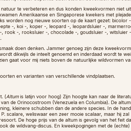
natuur te verbeteren en dus konden kweekvormen niet uitbl
 kwamen Amerikaanse en Singaporese kwekers met plejade
dagelijks worden nog nieuwe soorten op de kaart gezet: bicolor 
pte -, koi -, koper -, leopard -, leopardsluier -, marmerr
ook -, rooksluier -, chocolade -, goudsluier -, witsluier -,
.
smaak doen denken. Jammer genoeg zijn deze kweekvormen
ordt dikwijls de inteelt genoemd en inderdaad wordt te weini
en gaat voor mij niets boven de natuurlijke wildvormen van 
oorten en varianten van verschillende vindplaatsen.
. (
Altum
is latijn voor hoog) Zijn hoogte kan naar de litera
m van de Orinocostroom (Venezuela en Columbia). De altum
ening, kleinere schubben dan de andere species. In de hand
P. scalare, weliswaar een zeer mooie scalaar, maar hij zal
soort. De hoge prijs van de altum is gevolg van het feit d
 de wildvang-discus. En kweekpogingen met de (echte) altu