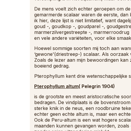
De mens voelt zich echter geroepen om de 
gemarmerde scalaar waren de eerste, dan
ik hier, deze lijst is niet limitatief, want 
goud -, goudkop -, goudparel -, goudgestree
marmerzilvergestreepte -, marmerroodrug -, r
en vele andere variëteiten, voor elke smaak
Hoewel sommige soorten mij toch aan wan
‘gewone'(driestreep-) scalaar. Als oorzaak w
Zoals de lezer aan mijn bewoordingen kan zi
boeiend gedrag.
Pterophyllum kent drie wetenschappelijke s
Pterophyllum altum
( Pelegrin 1904)
is de grootste en meest aristocratische soort
bedragen. De vindplaats is de bovenstroo
sterke knik in de neus, een roodbruine tek
echter geen echte altum is, maar een echte 
Ook de Peru-altum is een wat hogere scalare
maanden kunnen gevangen worden, zoals ook