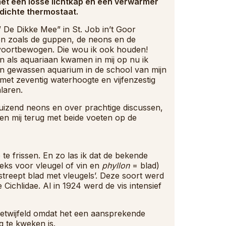
met een losse lichtkap en een verwarmer
rdichte thermostaat.
 ” De Dikke Mee” in St. Job in’t Goor
en zoals de guppen, de neons en de
 voortbewogen. Die wou ik ook houden!
n als aquariaan kwamen in mij op nu ik
iten gewassen aquarium in de school van mijn
met zeventig waterhoogte en vijfenzestig
laren.
uizend neons en over prachtige discussen,
en mij terug met beide voeten op de
te frissen. En zo las ik dat de bekende
eks voor vleugel of vin en
phyllon
= blad)
streept blad met vleugels’. Deze soort werd
Cichlidae. Al in 1924 werd de vis intensief
getwijfeld omdat het een aansprekende
g te kweken is.