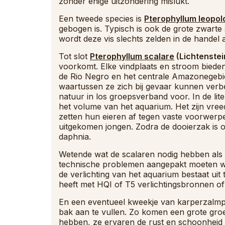
zonder enige uitzondering mislukt.
Een tweede species is
Pterophyllum leopol
gebogen is. Typisch is ook de grote zwart
wordt deze vis slechts zelden in de handel
Tot slot
Pterophyllum scalare
(Lichtenstei
voorkomt. Elke vindplaats en stroom bieden
de Rio Negro en het centrale Amazonegebie
waartussen ze zich bij gevaar kunnen verbe
natuur in los groepsverband voor. In de li
het volume van het aquarium. Het zijn vree
zetten hun eieren af tegen vaste voorwerp
uitgekomen jongen. Zodra de dooierzak is 
daphnia.
Wetende wat de scalaren nodig hebben als 
technische problemen aangepakt moeten wo
de verlichting van het aquarium bestaat ui
heeft met HQI of T5 verlichtingsbronnen of 
En een eventueel kweekje van karperzalmpj
bak aan te vullen. Zo komen een grote groe
hebben, ze ervaren de rust en schoonheid 