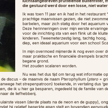
luchtaangedreven pruttelende buitenfilter, 
die gestuurd werd door een losse, niet wate
Ik was toen 11 jaar en ik had in het restaurant
prachtige maanvissen gezien, die niet zwomm
barbelen, maar zich statig door het aquarium
Deze herinneringen over mijn eerste ervaringe
voor de inrichting sta van een flink uit de klu
kinderen. Tweemeterzestig lang, tachtig hoog, 
diep, een ideaal aquarium voor een school Sca
In mijn overmoed mijmerde ik nog even over d
maar praktische en financiële drempels bracht
begane grond.
Het zouden scalaren worden.
Nu was het dus tijd om terug wat informatie op 
 de discus – de maanvis de naam Pterophyllum (
ptero
= gri
vanwege het strepenpatroon) toekende, in vertaling dus ‘ge
 die ik u hier ga besparen, ingedeeld bij de familie van de 
aar de liefhebberij.
ulairste vissen (derde plaats na de neon en de guppy), on
mdat hij relatief beperkte eisen stelt en bovendien eenvoudi