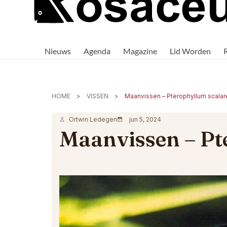
Rosaceus
Rosaceus:
Waar
Nieuws
Agenda
Magazine
Lid Worden
passie
voor
aquaria
samenkomt.
HOME
VISSEN
Maanvissen – Pterophyllum scalare
Ortwin Ledegen
jun 5, 2024
Maanvissen – Pte