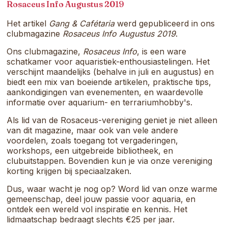
samenkomt.
Rosaceus Info Augustus 2019
Het artikel
Gang & Cafétaria
werd gepubliceerd in ons
clubmagazine
Rosaceus Info Augustus 2019
.
Ons clubmagazine,
Rosaceus Info
, is een ware
schatkamer voor aquaristiek-enthousiastelingen. Het
verschijnt maandelijks (behalve in juli en augustus) en
biedt een mix van boeiende artikelen, praktische tips,
aankondigingen van evenementen, en waardevolle
informatie over aquarium- en terrariumhobby's.
Als lid van de Rosaceus-vereniging geniet je niet alleen
van dit magazine, maar ook van vele andere
voordelen, zoals toegang tot vergaderingen,
workshops, een uitgebreide bibliotheek, en
clubuitstappen. Bovendien kun je via onze vereniging
korting krijgen bij speciaalzaken.
Dus, waar wacht je nog op? Word lid van onze warme
gemeenschap, deel jouw passie voor aquaria, en
ontdek een wereld vol inspiratie en kennis. Het
lidmaatschap bedraagt slechts €25 per jaar.