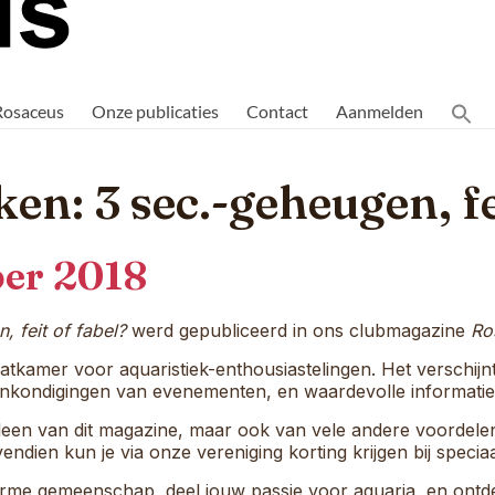
Rosaceus
Onze publicaties
Contact
Aanmelden
en: 3 sec.-geheugen, fe
er 2018
 feit of fabel?
werd gepubliceerd in ons clubmagazine
Ro
atkamer voor aquaristiek-enthousiastelingen. Het verschijnt
 aankondigingen van evenementen, en waardevolle informati
 alleen van dit magazine, maar ook van vele andere voordel
endien kun je via onze vereniging korting krijgen bij specia
me gemeenschap, deel jouw passie voor aquaria, en ontdek 