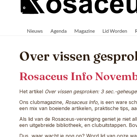
Rosaceus
Rosaceus:
Waar
Nieuws
Agenda
Magazine
Lid Worden
passie
voor
aquaria
samenkomt.
Over vissen gesprok
Rosaceus Info Novemb
Het artikel
Over vissen gesproken: 3 sec.-geheugen,
Ons clubmagazine,
Rosaceus Info
, is een ware sch
een mix van boeiende artikelen, praktische tips,
Als lid van de Rosaceus-vereniging geniet je niet
een uitgebreide bibliotheek, en clubuitstappen. Bov
Dus, waar wacht je nog op? Word lid van onze war