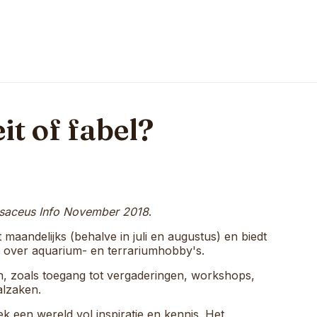
it of fabel?
saceus Info November 2018
.
 maandelijks (behalve in juli en augustus) en biedt
e over aquarium- en terrariumhobby's.
en, zoals toegang tot vergaderingen, workshops,
alzaken.
een wereld vol inspiratie en kennis. Het