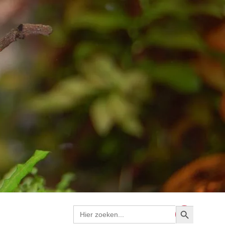
Zoekknop
Zoek
naar: