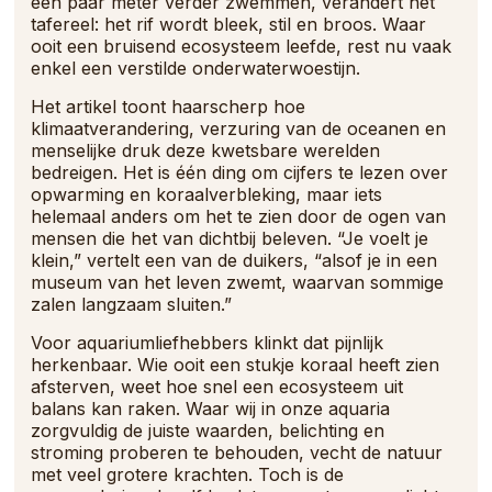
een paar meter verder zwemmen, verandert het
tafereel: het rif wordt bleek, stil en broos. Waar
ooit een bruisend ecosysteem leefde, rest nu vaak
enkel een verstilde onderwaterwoestijn.
Het artikel toont haarscherp hoe
klimaatverandering, verzuring van de oceanen en
menselijke druk deze kwetsbare werelden
bedreigen. Het is één ding om cijfers te lezen over
opwarming en koraalverbleking, maar iets
helemaal anders om het te zien door de ogen van
mensen die het van dichtbij beleven. “Je voelt je
klein,” vertelt een van de duikers, “alsof je in een
museum van het leven zwemt, waarvan sommige
zalen langzaam sluiten.”
Voor aquariumliefhebbers klinkt dat pijnlijk
herkenbaar. Wie ooit een stukje koraal heeft zien
afsterven, weet hoe snel een ecosysteem uit
balans kan raken. Waar wij in onze aquaria
zorgvuldig de juiste waarden, belichting en
stroming proberen te behouden, vecht de natuur
met veel grotere krachten. Toch is de