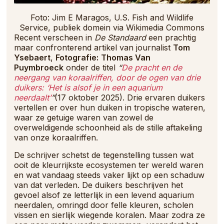
Foto: Jim E Maragos, U.S. Fish and Wildlife
Service, publiek domein via Wikimedia Commons
Recent verscheen in
De Standaard
een prachtig
maar confronterend artikel van journalist
Tom
Ysebaert
,
Fotografie:
Thomas Van
Puymbroeck
onder de titel
“
De pracht en de
neergang van koraalriffen, door de ogen van drie
duikers: ‘Het is alsof je in een aquarium
neerdaalt’
”
(17 oktober 2025). Drie ervaren duikers
vertellen er over hun duiken in tropische wateren,
waar ze getuige waren van zowel de
overweldigende schoonheid als de stille aftakeling
van onze koraalriffen.
De schrijver schetst de tegenstelling tussen wat
ooit de kleurrijkste ecosystemen ter wereld waren
en wat vandaag steeds vaker lijkt op een schaduw
van dat verleden. De duikers beschrijven het
gevoel alsof ze letterlijk in een levend aquarium
neerdalen, omringd door felle kleuren, scholen
vissen en sierlijk wiegende koralen. Maar zodra ze