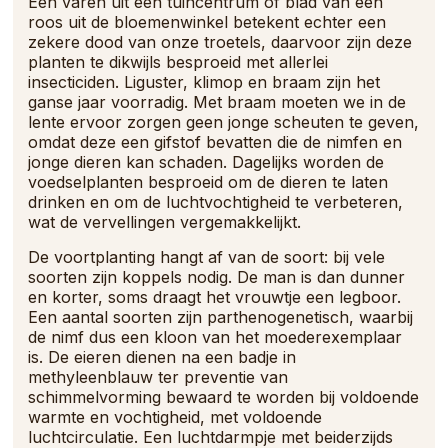
Een varen uit een tuincentrum of blad van een
roos uit de bloemenwinkel betekent echter een
zekere dood van onze troetels, daarvoor zijn deze
planten te dikwijls besproeid met allerlei
insecticiden. Liguster, klimop en braam zijn het
ganse jaar voorradig. Met braam moeten we in de
lente ervoor zorgen geen jonge scheuten te geven,
omdat deze een gifstof bevatten die de nimfen en
jonge dieren kan schaden. Dagelijks worden de
voedselplanten besproeid om de dieren te laten
drinken en om de luchtvochtigheid te verbeteren,
wat de vervellingen vergemakkelijkt.
De voortplanting hangt af van de soort: bij vele
soorten zijn koppels nodig. De man is dan dunner
en korter, soms draagt het vrouwtje een legboor.
Een aantal soorten zijn parthenogenetisch, waarbij
de nimf dus een kloon van het moederexemplaar
is. De eieren dienen na een badje in
methyleenblauw ter preventie van
schimmelvorming bewaard te worden bij voldoende
warmte en vochtigheid, met voldoende
luchtcirculatie. Een luchtdarmpje met beiderzijds