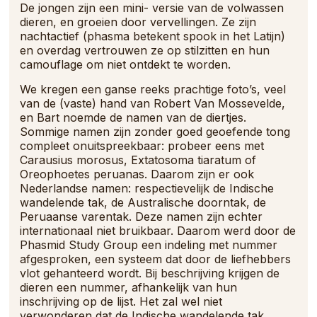
De jongen zijn een mini- versie van de volwassen
dieren, en groeien door vervellingen. Ze zijn
nachtactief (phasma betekent spook in het Latijn)
en overdag vertrouwen ze op stilzitten en hun
camouflage om niet ontdekt te worden.
We kregen een ganse reeks prachtige foto’s, veel
van de (vaste) hand van Robert Van Mossevelde,
en Bart noemde de namen van de diertjes.
Sommige namen zijn zonder goed geoefende tong
compleet onuitspreekbaar: probeer eens met
Carausius morosus, Extatosoma tiaratum of
Oreophoetes peruanas. Daarom zijn er ook
Nederlandse namen: respectievelijk de Indische
wandelende tak, de Australische doorntak, de
Peruaanse varentak. Deze namen zijn echter
internationaal niet bruikbaar. Daarom werd door de
Phasmid Study Group een indeling met nummer
afgesproken, een systeem dat door de liefhebbers
vlot gehanteerd wordt. Bij beschrijving krijgen de
dieren een nummer, afhankelijk van hun
inschrijving op de lijst. Het zal wel niet
verwonderen dat de Indische wandelende tak,