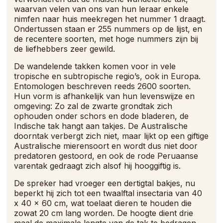
waarvan velen van ons van hun leraar enkele
nimfen naar huis meekregen het nummer 1 draagt.
Ondertussen staan er 255 nummers op de lijst, en
de recentere soorten, met hoge nummers zijn bij
de liefhebbers zeer gewild.
De wandelende takken komen voor in vele
tropische en subtropische regio’s, ook in Europa.
Entomologen beschreven reeds 2600 soorten.
Hun vorm is afhankelijk van hun levenswijze en
omgeving: Zo zal de zwarte grondtak zich
ophouden onder schors en dode bladeren, de
Indische tak hangt aan takjes. De Australische
doorntak verbergt zich niet, maar lijkt op een giftige
Australische mierensoort en wordt dus niet door
predatoren gestoord, en ook de rode Peruaanse
varentak gedraagt zich alsof hij hooggiftig is.
De spreker had vroeger een dertigtal bakjes, nu
beperkt hij zich tot een twaalftal insectaria van 40
x 40 x 60 cm, wat toelaat dieren te houden die
zowat 20 cm lang worden. De hoogte dient drie
maal de maximale lengte van de tak te bedragen.