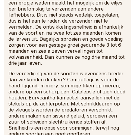
een propje watten maakt het mogelijk om de eitjes
per briefomslag te verzenden aan andere
liefhebbers. Dit is niet steeds wettelijk toegelaten,
dus is het aan te raden de verzender niet te
vermelden. De ontwikkelingssnelheid is afhankelijk
van de soort en na twee tot zes maanden komen
de larven uit. Dagelijks sproeien en goede voeding
zorgen voor een gestage groei gedurende 3 tot 6
maanden en zes a zeven vervellingen tot
volwassenheid. Dan kunnen ze nog drie maand tot
drie jaar leven.
De verdediging van de soorten is eveneens breder
dan we konden denken.? Camouflage is voor de
hand liggend, mimicry: sommige lijken op mieren,
andere op een schorpioen. Catalepsie of zich dood
houden. Eurycantha kan actief aanvallen met de
stekels op de achterpoten. Met schrikkleuren op
de vleugels worden de predatoren verschrikt,
andere maken een sissend geluid, sproeien een
zuur of scheiden slechtruikende stoffen af.
Snelheid is een optie voor sommigen, terwijl nog
andere soorten een poot opofferen.