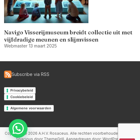
Navigo Visserijmuseum breidt collectie uit met
vijfdradige meunen en slijmvissen
Webmaster
13 maart 2025
Subscribe via RSS
Privacybeleid
Cookiebeleid
Algemene voorwaarden
Copyright © 2026
A.H.V. Rosaceus
. Alle rechten voorbehouden. Thema
Spacious
door ThemeGrill. Aangedreven door:
WordPress
.