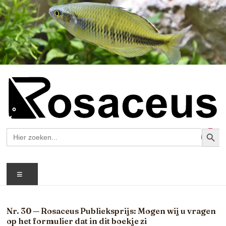
Ga
naar
de
inhoud
Zoekk
Zoek
A.H.V.
naar:
Rosaceus
Menu
Rosaceus:
Waar
passie
voor
Nr. 30 — Rosaceus Publieksprijs: Mogen wij u vragen
aquaria
op het formulier dat in dit boekje zi