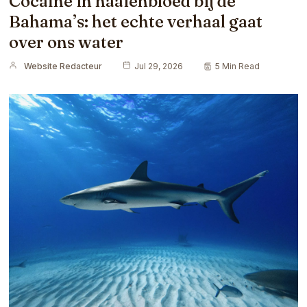
Cocaïne in haaienbloed bij de
Bahama’s: het echte verhaal gaat
over ons water
Website Redacteur
Jul 29, 2026
5 Min Read