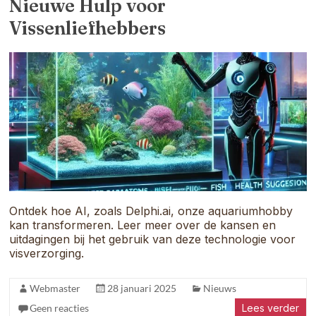
Nieuwe Hulp voor
samenkomt.
Vissenliefhebbers
Ontdek hoe AI, zoals Delphi.ai, onze aquariumhobby
kan transformeren. Leer meer over de kansen en
uitdagingen bij het gebruik van deze technologie voor
visverzorging.
Webmaster
28 januari 2025
Nieuws
Geen reacties
Lees verder