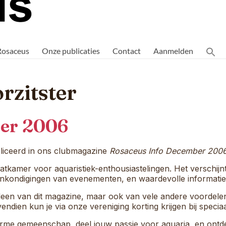
Rosaceus
Onze publicaties
Contact
Aanmelden
rzitster
ber 2006
iceerd in ons clubmagazine
Rosaceus Info December 200
atkamer voor aquaristiek-enthousiastelingen. Het verschijnt
 aankondigingen van evenementen, en waardevolle informati
 alleen van dit magazine, maar ook van vele andere voordel
endien kun je via onze vereniging korting krijgen bij specia
me gemeenschap, deel jouw passie voor aquaria, en ontdek 