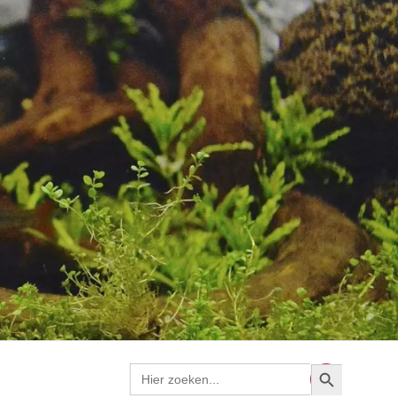
Zoekknop
Zoek
naar: