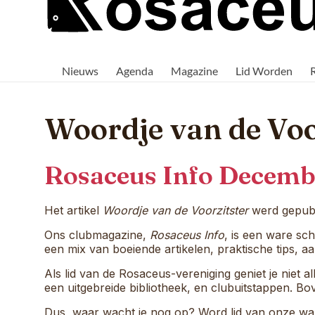
Rosaceus
Rosaceus:
Waar
Nieuws
Agenda
Magazine
Lid Worden
passie
voor
aquaria
samenkomt.
Woordje van de Voo
Rosaceus Info Decem
Het artikel
Woordje van de Voorzitster
werd gepubl
Ons clubmagazine,
Rosaceus Info
, is een ware sch
een mix van boeiende artikelen, praktische tips,
Als lid van de Rosaceus-vereniging geniet je niet
een uitgebreide bibliotheek, en clubuitstappen. Bov
Dus, waar wacht je nog op? Word lid van onze war