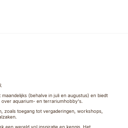
6
.
 maandelijks (behalve in juli en augustus) en biedt
e over aquarium- en terrariumhobby's.
en, zoals toegang tot vergaderingen, workshops,
alzaken.
een wereld vol inspiratie en kennis. Het