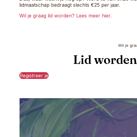
lidmaatschap bedraagt slechts €25 per jaar.
Wil je graag lid worden? Lees meer hier.
Wil je gr
Lid worden 
Registreer je