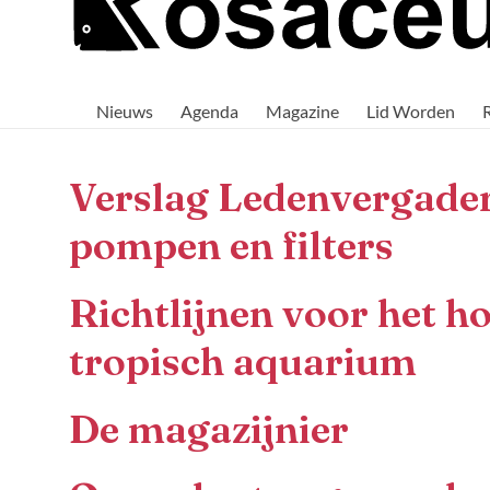
Rosaceus
Rosaceus:
Waar
Nieuws
Agenda
Magazine
Lid Worden
passie
voor
aquaria
samenkomt.
Verslag Ledenvergade
pompen en filters
Richtlijnen voor het h
tropisch aquarium
De magazijnier