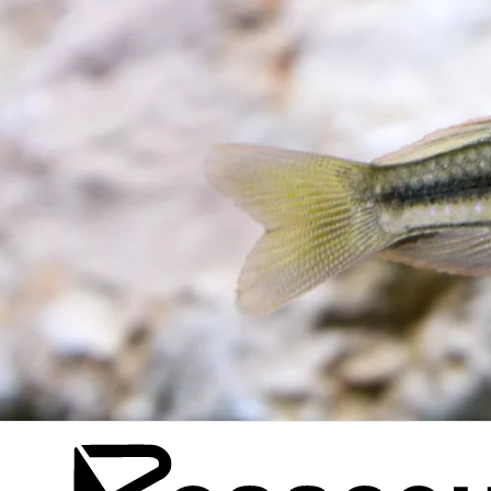
Ga
naar
de
inhoud
A.H.V.