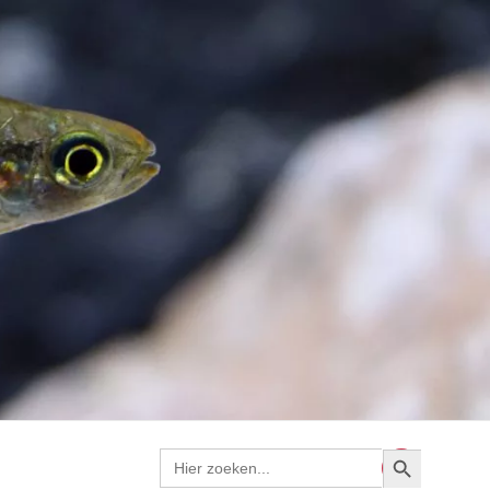
Zoekknop
Zoek
naar: