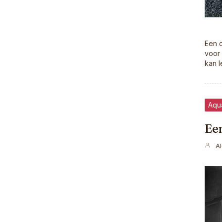
Een c
voor 
kan l
Aqu
Een
A