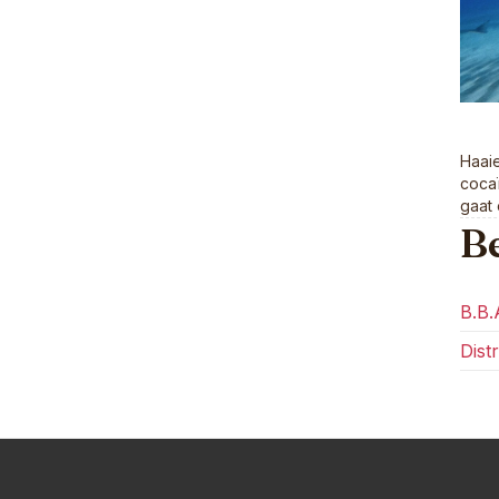
Haaie
cocaï
gaat 
Be
B.B.
Distr