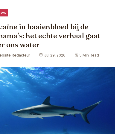
uws
aïne in haaienbloed bij de
ama’s: het echte verhaal gaat
er ons water
ebsite Redacteur
Jul 29, 2026
5 Min Read