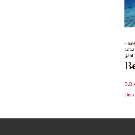
Haaie
cocaï
gaat 
Be
B.B.
Distr