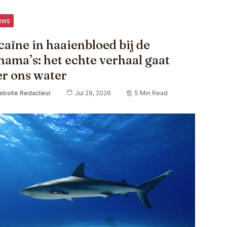
uws
aïne in haaienbloed bij de
ama’s: het echte verhaal gaat
er ons water
ebsite Redacteur
Jul 29, 2026
5 Min Read