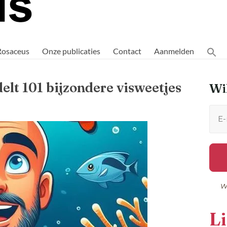
Rosaceus
Onze publicaties
Contact
Aanmelden
lt 101 bijzondere visweetjes
Wil
W
L