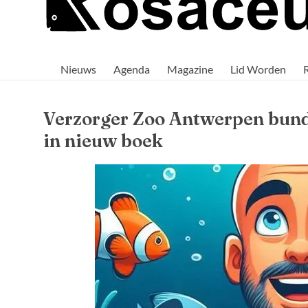
Rosaceus
Rosaceus:
Waar
Nieuws
Agenda
Magazine
Lid Worden
passie
voor
aquaria
samenkomt.
Verzorger Zoo Antwerpen bunde
in nieuw boek