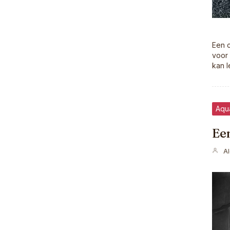
Een c
voor 
kan l
Aqu
Een
A