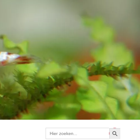
Zoekknop
Zoek
naar: