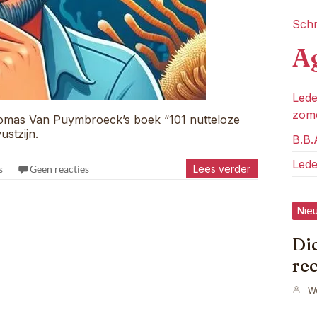
Schri
A
Lede
zome
homas Van Puymbroeck’s boek “101 nutteloze
ustzijn.
B.B.
Lede
s
Geen reacties
Lees verder
Nie
Di
re
W