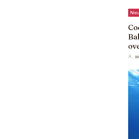
Nie
Coc
Bah
ov
W